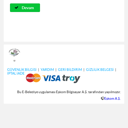
Devam
GÜVENLİK BİLGİSİ
|
YARDIM
|
GERİ BİLDİRİM
|
GİZLİLİK BELGESİ
|
İPTAL İADE
Bu E-Belediye uygulaması Eşkom Bilgisayar A.Ş. tarafından yapılmıştır.
Eşkom A.Ş.