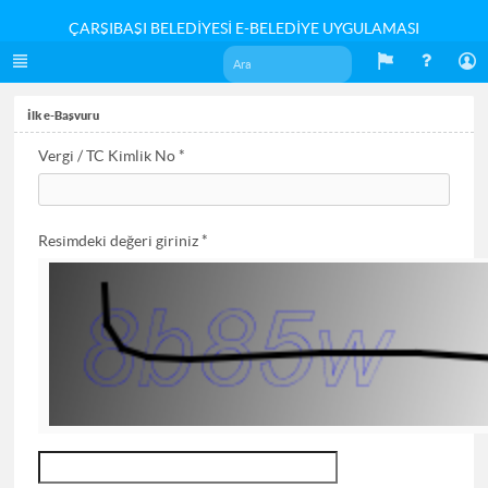
ÇARŞIBAŞI BELEDİYESİ E-BELEDİYE UYGULAMASI
İlk e-Başvuru
Vergi / TC Kimlik No *
Resimdeki değeri giriniz *