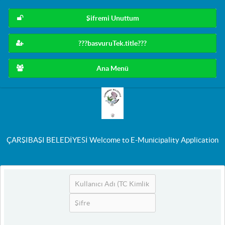
Şifremi Unuttum
???basvuruTek.title???
Ana Menü
ÇARŞIBAŞI BELEDİYESİ Welcome to E-Municipality Application